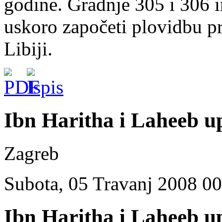
godine. Gradnje 305 i 306 i
uskoro započeti plovidbu 
Libiji.
Ibn Haritha i Laheeb up
Zagreb
Subota, 05 Travanj 2008 0
Ibn Haritha i Laheeb up