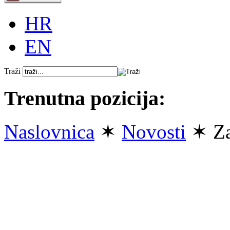
HR
EN
Traži
Trenutna pozicija:
Naslovnica
✶
Novosti
✶ Za