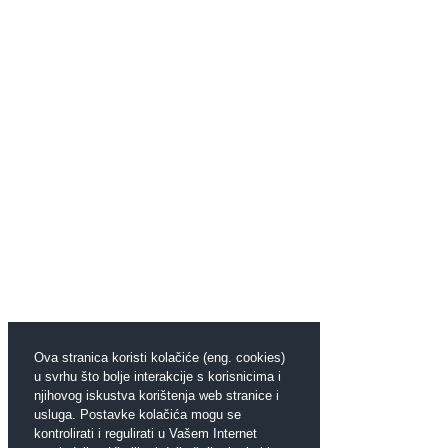
Ova stranica koristi kolačiće (eng. cookies)
u svrhu što bolje interakcije s korisnicima i
njihovog iskustva korištenja web stranice i
usluga. Postavke kolačića mogu se
kontrolirati i regulirati u Vašem Internet