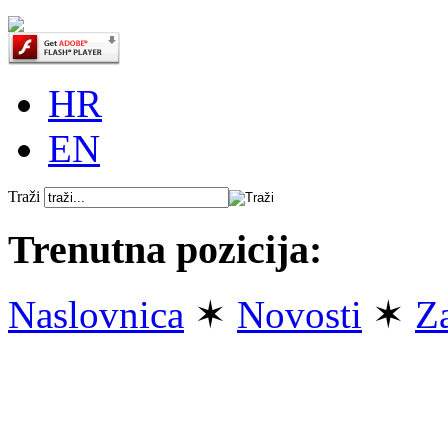
HR
EN
Traži
Trenutna pozicija:
Naslovnica
✶
Novosti
✶
Z