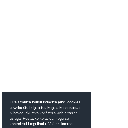
Ova stranica koristi kolačiće (eng. cookies)
u svrhu što bolje interakcije s korisnicima i
njihovog iskustva korištenja web stranice i
usluga. Postavke kolačića mogu se
kontrolirati i regulirati u Vašem Internet